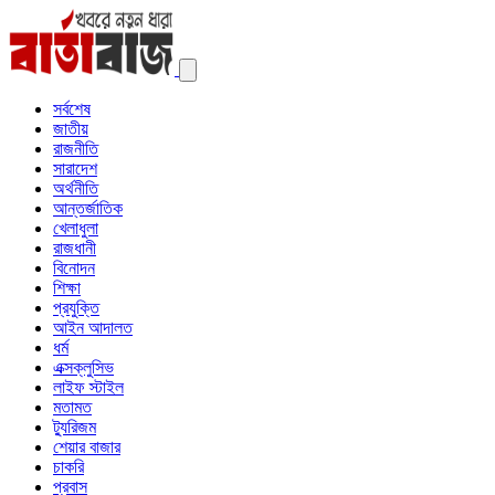
সর্বশেষ
জাতীয়
রাজনীতি
সারাদেশ
অর্থনীতি
আন্তর্জাতিক
খেলাধুলা
রাজধানী
বিনোদন
শিক্ষা
প্রযুক্তি
আইন আদালত
ধর্ম
এক্সক্লুসিভ
লাইফ স্টাইল
মতামত
ট্যুরিজম
শেয়ার বাজার
চাকরি
প্রবাস