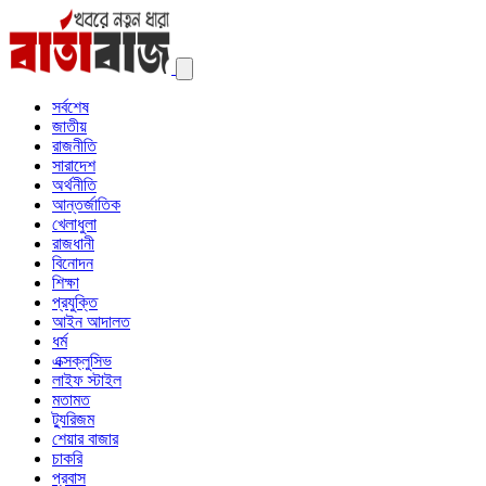
সর্বশেষ
জাতীয়
রাজনীতি
সারাদেশ
অর্থনীতি
আন্তর্জাতিক
খেলাধুলা
রাজধানী
বিনোদন
শিক্ষা
প্রযুক্তি
আইন আদালত
ধর্ম
এক্সক্লুসিভ
লাইফ স্টাইল
মতামত
ট্যুরিজম
শেয়ার বাজার
চাকরি
প্রবাস