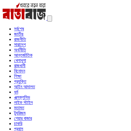
সর্বশেষ
জাতীয়
রাজনীতি
সারাদেশ
অর্থনীতি
আন্তর্জাতিক
খেলাধুলা
রাজধানী
বিনোদন
শিক্ষা
প্রযুক্তি
আইন আদালত
ধর্ম
এক্সক্লুসিভ
লাইফ স্টাইল
মতামত
ট্যুরিজম
শেয়ার বাজার
চাকরি
প্রবাস