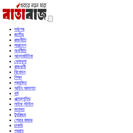
সর্বশেষ
জাতীয়
রাজনীতি
সারাদেশ
অর্থনীতি
আন্তর্জাতিক
খেলাধুলা
রাজধানী
বিনোদন
শিক্ষা
প্রযুক্তি
আইন আদালত
ধর্ম
এক্সক্লুসিভ
লাইফ স্টাইল
মতামত
ট্যুরিজম
শেয়ার বাজার
চাকরি
প্রবাস